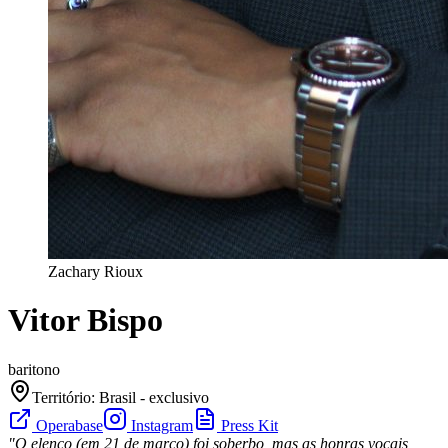
Zachary Rioux
Vitor Bispo
baritono
Território
:
Brasil - exclusivo
Operabase
Instagram
Press Kit
"O elenco (em 21 de março) foi soberbo, mas as honras vocais