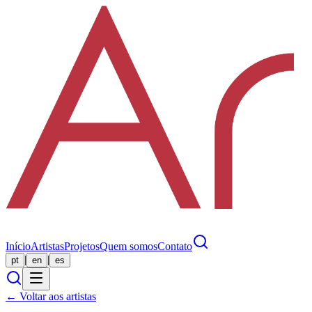
Início
Artistas
Projetos
Quem somos
Contato
|
|
pt
en
es
← Voltar aos artistas