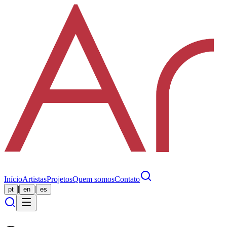
Início
Artistas
Projetos
Quem somos
Contato
|
|
pt
en
es