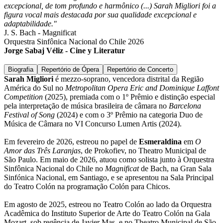
excepcional, de tom profundo e harmônico (...) Sarah Migliori foi a
figura vocal mais destacada por sua qualidade excepcional e
adaptabilidade."
J. S. Bach - Magnificat
Orquestra Sinfônica Nacional do Chile 2026
Jorge Sabaj Véliz - Cine y Literatur
Biografia
Repertório de Ópera
Repertório de Concerto
Sarah Migliori
é mezzo-soprano, vencedora distrital da Região
América do Sul no
Metropolitan Opera Eric and Dominique Laffont
Competition
(2025), premiada com o 1º Prêmio e distinção especial
pela interpretação de música brasileira de câmara no
Barcelona
Festival of Song
(2024) e com o 3º Prêmio na categoria Duo de
Música de Câmara no VI Concurso Lumen Artis (2024).
Em fevereiro de 2026, estreou no papel de
Esmeraldina
em
O
Amor das Três Laranjas
, de Prokofiev, no Theatro Municipal de
São Paulo. Em maio de 2026, atuou como solista junto à Orquestra
Sinfônica Nacional do Chile no
Magnificat
de Bach, na Gran Sala
Sinfónica Nacional, em Santiago, e se apresentou na Sala Principal
do Teatro Colón na programação Colón para Chicos.
Em agosto de 2025, estreou no Teatro Colón ao lado da Orquestra
Acadêmica do Instituto Superior de Arte do Teatro Colón na Gala
Mozart, sob regência de Javier Mas, e no Theatro Municipal de São