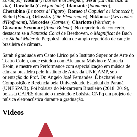
Laranjas
),
Rosina
(
Il barbiere di Siviglia
),
Sesto
(
La clemenza di
Tito
),
Dorabella
(
Così fan tutte
),
Idamante
(
Idomeneo
),
Cherubino
(
Le nozze di Figaro
),
Romeo
(
I Capuleti e i Montecchi
),
Siebel
(
Faust
),
Orlovsky
(
Die Fledermaus
),
Niklausse
(
Les contes
d'Hoffmann
),
Mercedes
(
Carmen
),
Charlotte
(
Werther
) e
Giovanna Seymour
(
Anna Bolena
). No repertório de concerto,
destacam-se a
Fantasia Coral
de Beethoven, o
Magnificat
de Bach
e o
Stabat Mater
de Pergolesi, além de amplo repertório de canção
brasileira de câmara.
Sarah é graduada em Canto Lírico pelo Instituto Superior de Arte do
Teatro Colón, onde estudou com Alejandra Malvino e Marcela
Esoin, e mestre em Performance com especialização em música de
câmara brasileira pelo Instituto de Artes da UNICAMP, sob
orientação do Prof. Dr. Angelo José Fernandes. É bacharel em
Composição e Regência pela Universidade Estadual do Paraná
(UNESPAR). Foi bolsista do Mozarteum Brasileiro (2018–2019),
bolsista CAPES durante o mestrado e bolsista CNPq em projeto de
música eletroacústica durante a graduação.
Vídeos