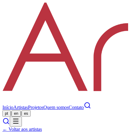
Início
Artistas
Projetos
Quem somos
Contato
|
|
pt
en
es
← Voltar aos artistas