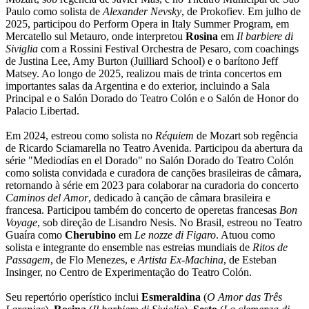
Paulo como solista de
Alexander Nevsky
, de Prokofiev. Em julho de
2025, participou do Perform Opera in Italy Summer Program, em
Mercatello sul Metauro, onde interpretou
Rosina
em
Il barbiere di
Siviglia
com a Rossini Festival Orchestra de Pesaro, com coachings
de Justina Lee, Amy Burton (Juilliard School) e o barítono Jeff
Matsey. Ao longo de 2025, realizou mais de trinta concertos em
importantes salas da Argentina e do exterior, incluindo a Sala
Principal e o Salón Dorado do Teatro Colón e o Salón de Honor do
Palacio Libertad.
Em 2024, estreou como solista no
Réquiem
de Mozart sob regência
de Ricardo Sciamarella no Teatro Avenida. Participou da abertura da
série "Mediodías en el Dorado" no Salón Dorado do Teatro Colón
como solista convidada e curadora de canções brasileiras de câmara,
retornando à série em 2023 para colaborar na curadoria do concerto
Caminos del Amor
, dedicado à canção de câmara brasileira e
francesa. Participou também do concerto de operetas francesas
Bon
Voyage
, sob direção de Lisandro Nesis. No Brasil, estreou no Teatro
Guaíra como
Cherubino
em
Le nozze di Figaro
. Atuou como
solista e integrante do ensemble nas estreias mundiais de
Ritos de
Passagem
, de Flo Menezes, e
Artista Ex-Machina
, de Esteban
Insinger, no Centro de Experimentação do Teatro Colón.
Seu repertório operístico inclui
Esmeraldina
(
O Amor das Três