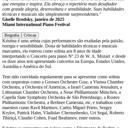
que energiza e inspira. Ela abraça o repertório mais desafiador
com grande alegria, desenvoltura e sensibilidade. Suas habilidades
técnicas e musicais são simplesmente surpreendentes."
Giselle Brodsky, janeiro de 2025
Miami International Piano Festival
Biografia
Críticas
Kristina é uma artista cujas performances são exaltadas pela paixão,
energia e sensibilidade. Dona de habilidades técnicas e musicais
marcantes, ela estreou como solista aos 8 anos de idade
interpretando o Concerto para piano Nº 23 de W. A. Mozart e desde
os doze anos tem apresentado concertos na Europa, Estados Unidos,
Austrália e América do Sul.
Tem sido convidada regularmente para se apresentar como solista
com orquestras como a Grosses Orchester Graz, a Vienna Chamber
Orchestra, a Orchestra of Americas, a Israel Camerata Jerusalem, a
Lithuanian Chamber Orchestra, a Neue Philharmonie München, a
Capella State Symphony Orchestra de São Petersburgo, a Rostov
Philharmonic Orchestra, a Berliner Camerata, etc, e trabalhou com
maestros como Ravil Martinov, Carlos Miguel Prieto, Sergey
Krylov, Patrick Hahn, Vladislav Chernushenko, Uri Segal, Roberto
Tibiriçá, Claudio Cohen, Fuad Ibrahimov, entre outros.