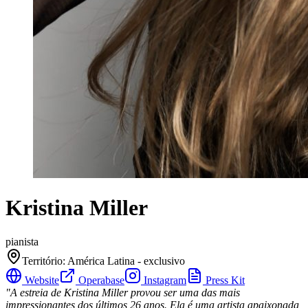
Kristina Miller
pianista
Território
:
América Latina - exclusivo
Website
Operabase
Instagram
Press Kit
"A estreia de Kristina Miller provou ser uma das mais
impressionantes dos últimos 26 anos. Ela é uma artista apaixonada