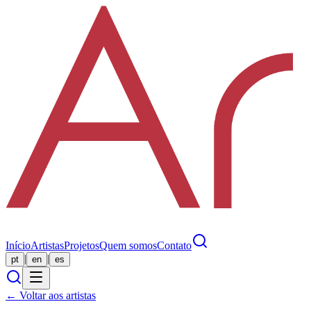
Início
Artistas
Projetos
Quem somos
Contato
|
|
pt
en
es
← Voltar aos artistas