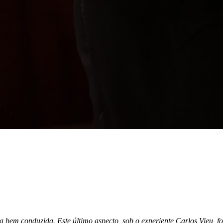
em conduzida. Este último aspecto, sob o experiente Carlos Vieu, foi