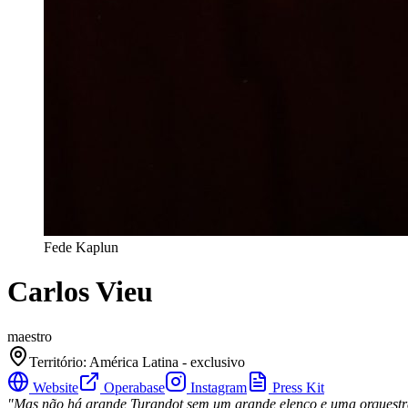
Fede Kaplun
Carlos Vieu
maestro
Território
:
América Latina - exclusivo
Website
Operabase
Instagram
Press Kit
"Mas não há grande Turandot sem um grande elenco e uma orquestra b