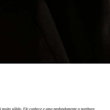
 muito sólido. Ele conhece e ama profundamente a partitura,