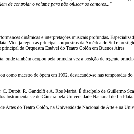
lém de controlar o volume para não ofuscar os cantores..."
ormances dinâmicas e interpretações musicais profundas. Especializado 
Plata. Vieu já regeu as principais orquestras da América do Sul e prest
e principal da Orquestra Estável do Teatro Colón em Buenos Aires.
ata, onde também ocupou pela primeira vez a posição de regente princi
eou como maestro de ópera em 1992, destacando-se nas temporadas do 
 C. Dutoit, R. Gandolfi e A. Ros Marbà. É discípulo de Guillermo Scar
os Instrumentais e de Câmara pela Universidade Nacional de La Plata.
ior de Artes do Teatro Colón, na Universidade Nacional de Arte e na Uni