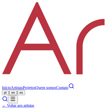
Início
Artistas
Projetos
Quem somos
Contato
|
|
pt
en
es
← Voltar aos artistas