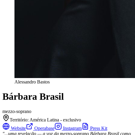
Alessandro Bastos
Bárbara Brasil
mezzo-soprano
Território
:
América Latina - exclusivo
Website
Operabase
Instagram
Press Kit
"...uma revelação — a voz da mezzo-soprano Bárbara Brasil como