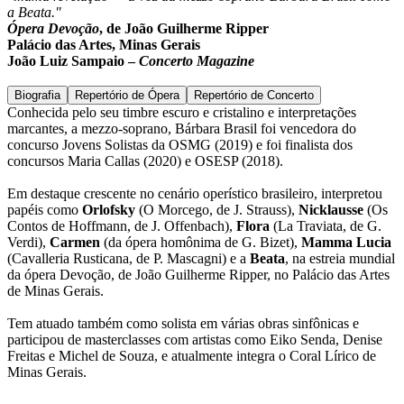
a Beata."
Ópera Devoção
, de João Guilherme Ripper
Palácio das Artes, Minas Gerais
João Luiz Sampaio –
Concerto Magazine
Biografia
Repertório de Ópera
Repertório de Concerto
Conhecida pelo seu timbre escuro e cristalino e interpretações
marcantes, a mezzo-soprano, Bárbara Brasil foi vencedora do
concurso Jovens Solistas da OSMG (2019) e foi finalista dos
concursos Maria Callas (2020) e OSESP (2018).
Em destaque crescente no cenário operístico brasileiro, interpretou
papéis como
Orlofsky
(O Morcego, de J. Strauss),
Nicklausse
(Os
Contos de Hoffmann, de J. Offenbach),
Flora
(La Traviata, de G.
Verdi),
Carmen
(da ópera homônima de G. Bizet),
Mamma Lucia
(Cavalleria Rusticana, de P. Mascagni) e a
Beata
, na estreia mundial
da ópera Devoção, de João Guilherme Ripper, no Palácio das Artes
de Minas Gerais.
Tem atuado também como solista em várias obras sinfônicas e
participou de masterclasses com artistas como Eiko Senda, Denise
Freitas e Michel de Souza, e atualmente integra o Coral Lírico de
Minas Gerais.