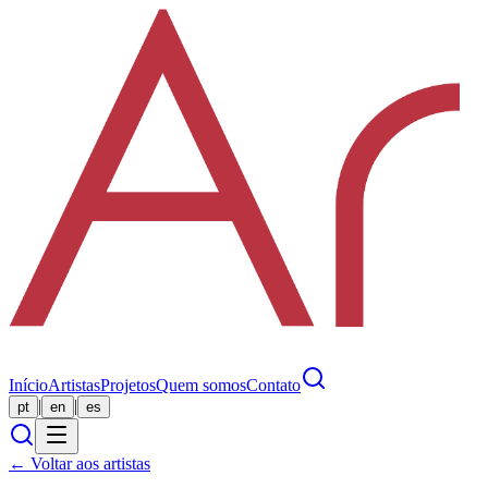
Início
Artistas
Projetos
Quem somos
Contato
|
|
pt
en
es
← Voltar aos artistas