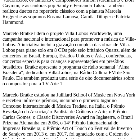
Caymmi, e as cantoras pop Sandy e Fernanda Takai. Também
realizou duetos no repertório clássico com a pianista Marcela
Roggeri e as sopranos Rosana Lamosa, Camila Titinger e Patricia
Hammond.
Marcelo Bratke lidera o projeto Villa-Lobos Worldwide, uma
campanha nacional e internacional para promover a música de Villa-
Lobos. A iniciativa inclui a gravação completa das obras de Villa-
Lobos para piano solo em 8 CDs pelo selo britânico Quartz, além de
concertos no Brasil, Europa, Estados Unidos e Ásia, conferências,
concertos especiais para crianças e apresentações em presídios
brasileiros. Bratke apresenta o programa de rádio semanal "Alma
Brasileira", dedicado a Villa-Lobos, na Rádio Cultura FM de São
Paulo. Ele também produziu uma série de oito documentários sobre
o compositor para a TV Arte 1.
Marcelo Bratke estudou na Juilliard School of Music em Nova York
e recebeu inúmeros prêmios, incluindo o primeiro lugar no
Concorso Internazionale di Musica Tradate, na Itália, o Prêmio
Revelação da Associação Paulista de Críticos de Arte, o Prêmio
Carlos Gomes, o Classic Discoveries Award na Inglaterra, o Brazil
Prize na Alemanha em 2006, o 14º Prêmio Internacional de
Imprensa Brasileira, o Prêmio Art of Touch do Festival de Inverno
de Sarajevo em 2013 e, em 2017, foi agraciado com a Ordem do