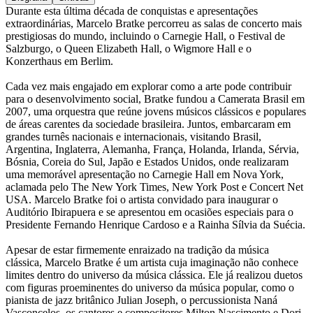
Durante esta última década de conquistas e apresentações
extraordinárias, Marcelo Bratke percorreu as salas de concerto mais
prestigiosas do mundo, incluindo o Carnegie Hall, o Festival de
Salzburgo, o Queen Elizabeth Hall, o Wigmore Hall e o
Konzerthaus em Berlim.
Cada vez mais engajado em explorar como a arte pode contribuir
para o desenvolvimento social, Bratke fundou a Camerata Brasil em
2007, uma orquestra que reúne jovens músicos clássicos e populares
de áreas carentes da sociedade brasileira. Juntos, embarcaram em
grandes turnês nacionais e internacionais, visitando Brasil,
Argentina, Inglaterra, Alemanha, França, Holanda, Irlanda, Sérvia,
Bósnia, Coreia do Sul, Japão e Estados Unidos, onde realizaram
uma memorável apresentação no Carnegie Hall em Nova York,
aclamada pelo The New York Times, New York Post e Concert Net
USA. Marcelo Bratke foi o artista convidado para inaugurar o
Auditório Ibirapuera e se apresentou em ocasiões especiais para o
Presidente Fernando Henrique Cardoso e a Rainha Sílvia da Suécia.
Apesar de estar firmemente enraizado na tradição da música
clássica, Marcelo Bratke é um artista cuja imaginação não conhece
limites dentro do universo da música clássica. Ele já realizou duetos
com figuras proeminentes do universo da música popular, como o
pianista de jazz britânico Julian Joseph, o percussionista Naná
Vasconcelos, os cantores e compositores Milton Nascimento e Dori