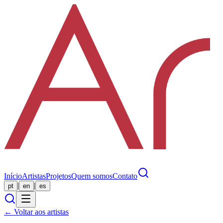
Início
Artistas
Projetos
Quem somos
Contato
|
|
pt
en
es
← Voltar aos artistas