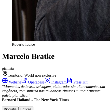
Roberto Iudice
Marcelo Bratke
pianista
Território
:
World non exclusive
Website
Operabase
Instagram
Press Kit
"Momentos de beleza selvagem, elaborados simultaneamente com
elegância, com sutileza nas mudanças rítmicas e uma brilhante
paleta pianística."
Bernard Holland - The New York Times
Biografia
Críticas