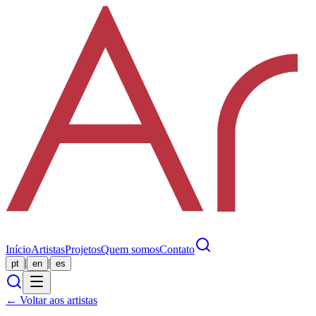
Início
Artistas
Projetos
Quem somos
Contato
|
|
pt
en
es
← Voltar aos artistas