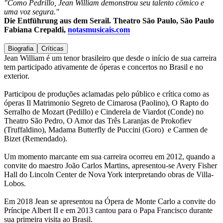
"Como Pedrillo, Jean William demonstrou seu talento cômico e
uma voz segura."
Die Entführung aus dem Serail. Theatro São Paulo, São Paulo
Fabiana Crepaldi,
notasmusicais.com
Biografia
Críticas
Jean William é um tenor brasileiro que desde o início de sua carreira
tem participado ativamente de óperas e concertos no Brasil e no
exterior.
Participou de produções aclamadas pelo público e crítica como as
óperas Il Matrimonio Segreto de Cimarosa (Paolino), O Rapto do
Serralho de Mozart (Pedillo) e Cinderela de Viardot (Conde) no
Theatro São Pedro, O Amor das Três Laranjas de Prokofiev
(Truffaldino), Madama Butterfly de Puccini (Goro) e Carmen de
Bizet (Remendado).
Um momento marcante em sua carreira ocorreu em 2012, quando a
convite do maestro João Carlos Martins, apresentou-se Avery Fisher
Hall do Lincoln Center de Nova York interpretando obras de Villa-
Lobos.
Em 2018 Jean se apresentou na Ópera de Monte Carlo a convite do
Príncipe Albert II e em 2013 cantou para o Papa Francisco durante
sua primeira visita ao Brasil.