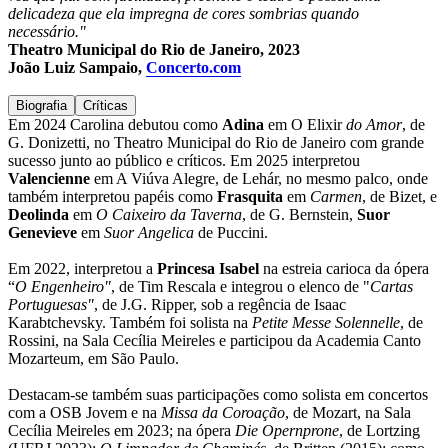
delicadeza que ela impregna de cores sombrias quando
necessário."
Theatro Municipal do Rio de Janeiro, 2023
João Luiz Sampaio,
Concerto.com
Biografia
Críticas
Em 2024 Carolina debutou como
Adina
em O Elixir
do Amor
, de
G. Donizetti, no Theatro Municipal do Rio de Janeiro com grande
sucesso junto ao público e críticos. Em 2025 interpretou
Valencienne
em A Viúva Alegre, de Lehár, no mesmo palco, onde
também interpretou papéis como
Frasquita
em
Carmen
, de Bizet, e
Deolinda
em
O Caixeiro da Taverna
, de G. Bernstein,
Suor
Genevieve
em
Suor Angelica
de Puccini.
Em 2022, interpretou a
Princesa Isabel
na estreia carioca da ópera
“
O Engenheiro"
, de Tim Rescala e integrou o elenco de "
Cartas
Portuguesas"
, de J.G. Ripper, sob a regência de Isaac
Karabtchevsky. Também foi solista na
Petite Messe Solennelle
, de
Rossini, na Sala Cecília Meireles e participou da Academia Canto
Mozarteum, em São Paulo.
Destacam-se também suas participações como solista em concertos
com a OSB Jovem e na
Missa da Coroação
, de Mozart, na Sala
Cecília Meireles em 2023; na ópera
Die Opernprone
, de Lortzing