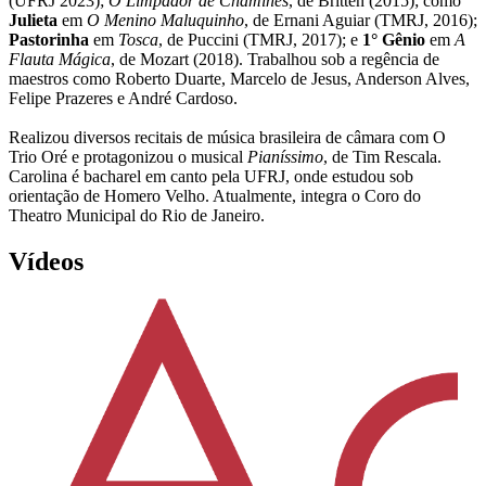
(UFRJ 2023);
O Limpador de Chaminés
, de Britten (2015); como
Julieta
em
O Menino Maluquinho
, de Ernani Aguiar (TMRJ, 2016);
Pastorinha
em
Tosca
, de Puccini (TMRJ, 2017); e
1° Gênio
em
A
Flauta Mágica
, de Mozart (2018). Trabalhou sob a regência de
maestros como Roberto Duarte, Marcelo de Jesus, Anderson Alves,
Felipe Prazeres e André Cardoso.
Realizou diversos recitais de música brasileira de câmara com O
Trio Oré e protagonizou o musical
Pianíssimo
, de Tim Rescala.
Carolina é bacharel em canto pela UFRJ, onde estudou sob
orientação de Homero Velho. Atualmente, integra o Coro do
Theatro Municipal do Rio de Janeiro.
Vídeos