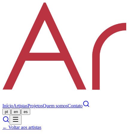
Início
Artistas
Projetos
Quem somos
Contato
|
|
pt
en
es
← Voltar aos artistas