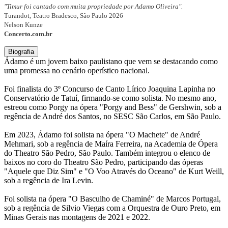
"Timur foi cantado com muita propriedade por Adamo Oliveira".
Turandot, Teatro Bradesco, São Paulo 2026
Nelson Kunze
Concerto.com.br
Biografia
Ádamo é um jovem baixo paulistano que vem se destacando como
uma promessa no cenário operístico nacional.
Foi finalista do 3º Concurso de Canto Lírico Joaquina Lapinha no
Conservatório de Tatuí, firmando-se como solista. No mesmo ano,
estreou como Porgy na ópera "Porgy and Bess" de Gershwin, sob a
regência de André dos Santos, no SESC São Carlos, em São Paulo.
Em 2023, Ádamo foi solista na ópera "O Machete" de André
Mehmari, sob a regência de Maíra Ferreira, na Academia de Ópera
do Theatro São Pedro, São Paulo. Também integrou o elenco de
baixos no coro do Theatro São Pedro, participando das óperas
"Aquele que Diz Sim" e "O Voo Através do Oceano" de Kurt Weill,
sob a regência de Ira Levin.
Foi solista na ópera "O Basculho de Chaminé" de Marcos Portugal,
sob a regência de Silvio Viegas com a Orquestra de Ouro Preto, em
Minas Gerais nas montagens de 2021 e 2022.