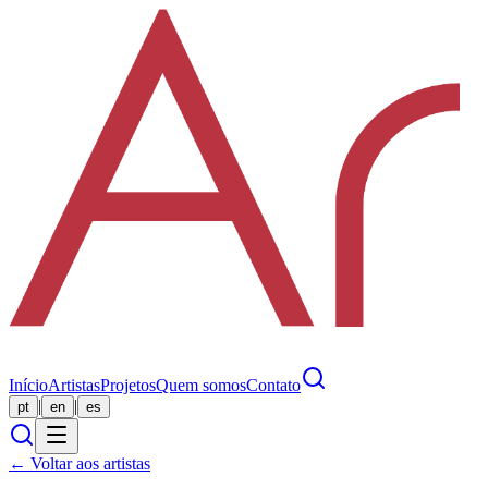
Início
Artistas
Projetos
Quem somos
Contato
|
|
pt
en
es
← Voltar aos artistas